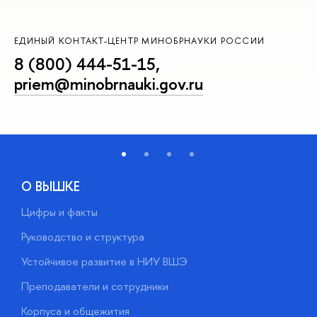
ЕДИНЫЙ КОНТАКТ-ЦЕНТР МИНОБРНАУКИ РОССИИ
8 (800) 444-51-15
,
priem@minobrnauki.gov.ru
О ВЫШКЕ
Цифры и факты
Л
Руководство и структура
Д
Устойчивое развитие в НИУ ВШЭ
О
Преподаватели и сотрудники
П
Корпуса и общежития
В