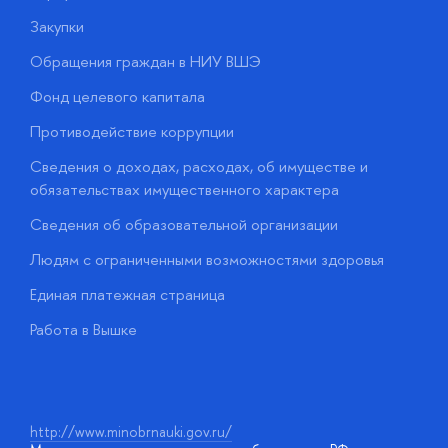
Закупки
П
Обращения граждан в НИУ ВШЭ
А
Фонд целевого капитала
Д
Противодействие коррупции
Ц
Сведения о доходах, расходах, об имуществе и
Б
обязательствах имущественного характера
О
Сведения об образовательной организации
О
Людям с ограниченными возможностями здоровья
у
Единая платежная страница
Работа в Вышке
http://www.minobrnauki.gov.ru/