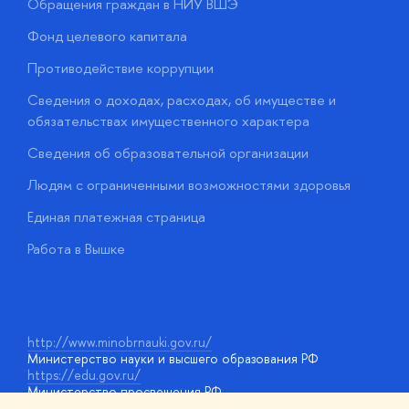
Обращения граждан в НИУ ВШЭ
А
Фонд целевого капитала
Д
Противодействие коррупции
Ц
Сведения о доходах, расходах, об имуществе и
Б
обязательствах имущественного характера
О
Сведения об образовательной организации
О
Людям с ограниченными возможностями здоровья
у
Единая платежная страница
Работа в Вышке
http://www.minobrnauki.gov.ru/
Министерство науки и высшего образования РФ
https://edu.gov.ru/
Министерство просвещения РФ
https://elearning.hse.ru/mooc