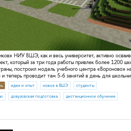
ов» НИУ ВШЭ, как и весь университет, активно осваивае
ект, который за три года работы привлек более 1200 шк
траны, построил модель учебного центра «Вороново» н
 и теперь проводит там 5-6 занятий в день для школьни
нь
идеи и опыт
новое в ВШЭ
студенты
ию
довузовская подготовка
дистанционное обучение