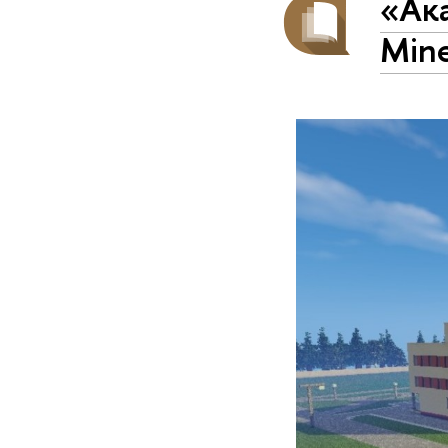
«Ак
Mine