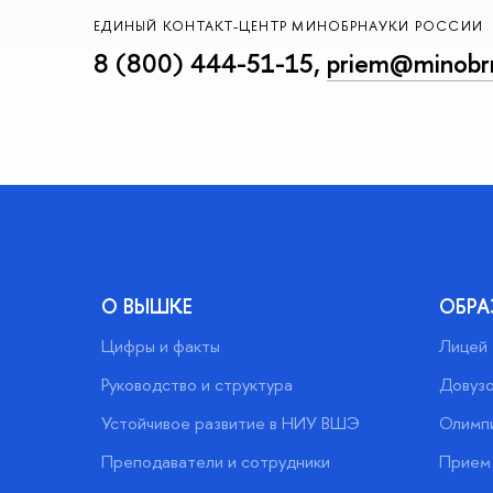
ЕДИНЫЙ КОНТАКТ-ЦЕНТР МИНОБРНАУКИ РОССИИ
8 (800) 444-51-15
,
priem@minobrn
О ВЫШКЕ
ОБРА
Цифры и факты
Лицей
Руководство и структура
Довузо
Устойчивое развитие в НИУ ВШЭ
Олимп
Преподаватели и сотрудники
Прием 