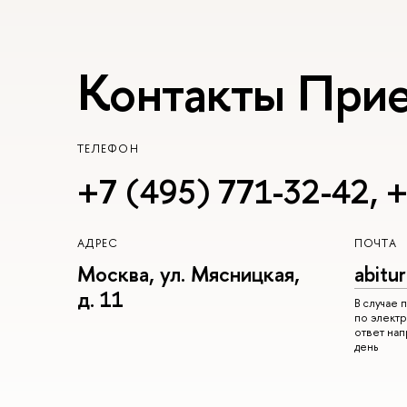
Контакты При
ТЕЛЕФОН
+7 (495) 771-32-42
,
+
АДРЕС
ПОЧТА
Москва, ул. Мясницкая,
abitu
д. 11
В случае
по электр
ответ на
день