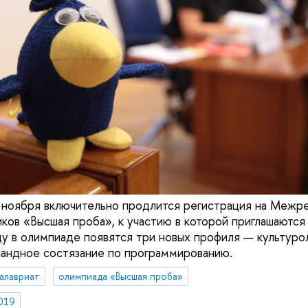
 ноября включительно продлится регистрация на Межр
ков «Высшая проба», к участию в которой приглашаются
ду в олимпиаде появятся три новых профиля — культурол
мандное состязание по программированию.
алавриат
олимпиада «Высшая проба»
019