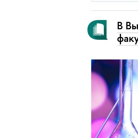
В В
факу