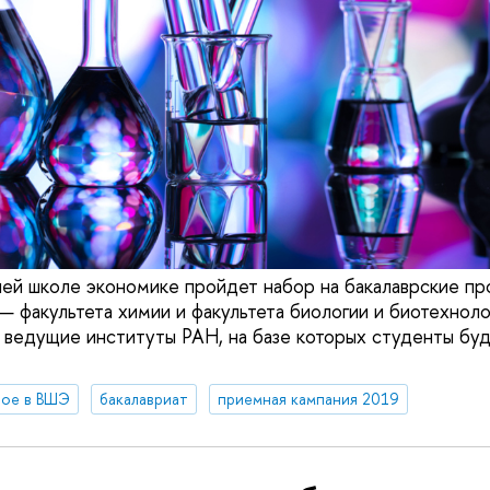
шей школе экономике пройдет набор на бакалаврские п
— факультета химии и факультета биологии и биотехноло
 ведущие институты РАН, на базе которых студенты буд
вое в ВШЭ
бакалавриат
приемная кампания 2019