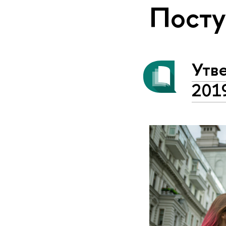
Пост
Утв
201