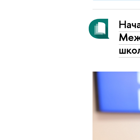
Нача
Меж
шко