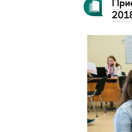
Прие
201