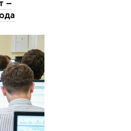
т –
ода