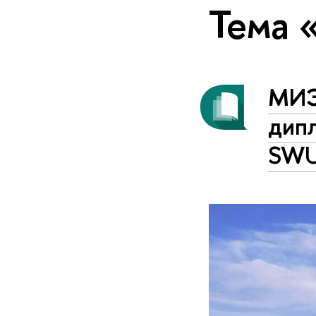
Тема 
МИЭ
дип
SWU