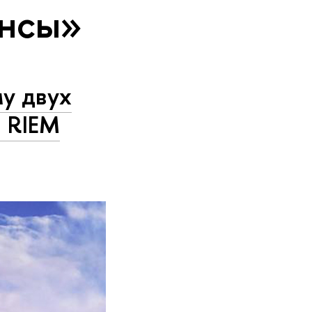
ансы»
у двух
м RIEM