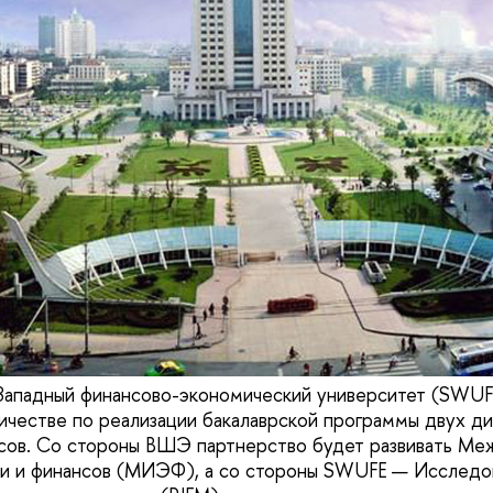
падный финансово-экономический университет (SWUF
ичестве по реализации бакалаврской программы двух д
нсов. Со стороны ВШЭ партнерство будет развивать М
ки и финансов (МИЭФ), а со стороны SWUFE — Исследо