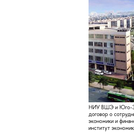
НИУ ВШЭ и Юго-За
договор о сотрудн
экономики и фина
институт экономи