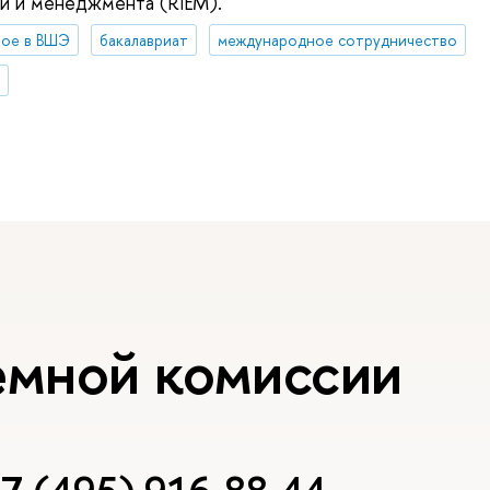
и и менеджмента (RIEM).
вое в ВШЭ
бакалавриат
международное сотрудничество
емной комиссии