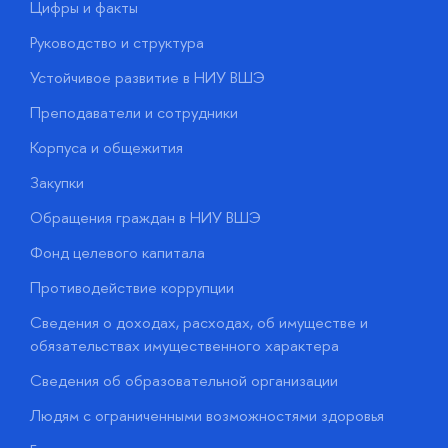
Цифры и факты
Л
Руководство и структура
Д
Устойчивое развитие в НИУ ВШЭ
О
Преподаватели и сотрудники
П
Корпуса и общежития
В
Закупки
П
Обращения граждан в НИУ ВШЭ
А
Фонд целевого капитала
Д
Противодействие коррупции
Ц
Сведения о доходах, расходах, об имуществе и
Б
обязательствах имущественного характера
О
Сведения об образовательной организации
О
Людям с ограниченными возможностями здоровья
у