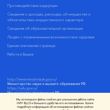
Противодействие коррупции
Ц
Сведения о доходах, расходах, об имуществе и
Б
обязательствах имущественного характера
О
Сведения об образовательной организации
О
Людям с ограниченными возможностями здоровья
у
Единая платежная страница
Работа в Вышке
http://www.minobrnauki.gov.ru/
Министерство науки и высшего образования РФ
https://edu.gov.ru/
Министерство просвещения РФ
https://elearning.hse.ru/mooc
Мы используем файлы cookies для улучшения работы сайта
Массовые открытые онлайн-курсы
НИУ ВШЭ и большего удобства его использования. Более
подробную информацию об использовании файлов cookies