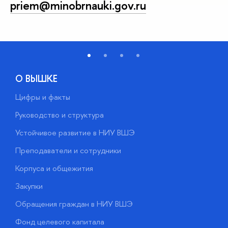
priem@minobrnauki.gov.ru
О ВЫШКЕ
Цифры и факты
Л
Руководство и структура
Д
Устойчивое развитие в НИУ ВШЭ
О
Преподаватели и сотрудники
П
Корпуса и общежития
В
Закупки
П
Обращения граждан в НИУ ВШЭ
А
Фонд целевого капитала
Д