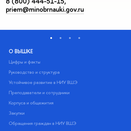
8 (800) 444-51-15
,
priem@minobrnauki.gov.ru
О ВЫШКЕ
Цифры и факты
Л
Руководство и структура
Д
Устойчивое развитие в НИУ ВШЭ
О
Преподаватели и сотрудники
П
Корпуса и общежития
В
Закупки
П
Обращения граждан в НИУ ВШЭ
А