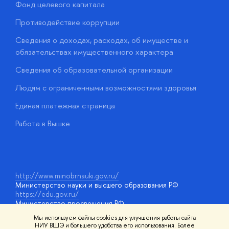
Фонд целевого капитала
Д
Противодействие коррупции
Ц
Сведения о доходах, расходах, об имуществе и
Б
обязательствах имущественного характера
О
Сведения об образовательной организации
О
Людям с ограниченными возможностями здоровья
у
Единая платежная страница
Работа в Вышке
http://www.minobrnauki.gov.ru/
Министерство науки и высшего образования РФ
https://edu.gov.ru/
Министерство просвещения РФ
https://elearning.hse.ru/mooc
Мы используем файлы cookies для улучшения работы сайта
Массовые открытые онлайн-курсы
НИУ ВШЭ и большего удобства его использования. Более