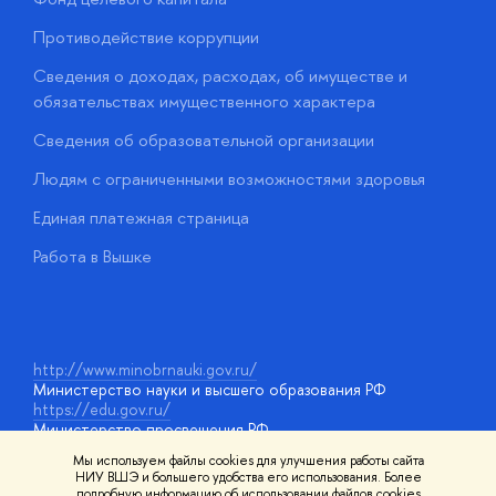
Противодействие коррупции
Ц
Сведения о доходах, расходах, об имуществе и
Б
обязательствах имущественного характера
О
Сведения об образовательной организации
О
Людям с ограниченными возможностями здоровья
у
Единая платежная страница
Работа в Вышке
http://www.minobrnauki.gov.ru/
Министерство науки и высшего образования РФ
https://edu.gov.ru/
Министерство просвещения РФ
https://elearning.hse.ru/mooc
Мы используем файлы cookies для улучшения работы сайта
Массовые открытые онлайн-курсы
НИУ ВШЭ и большего удобства его использования. Более
подробную информацию об использовании файлов cookies