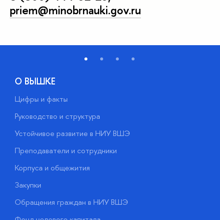
priem@minobrnauki.gov.ru
О ВЫШКЕ
Цифры и факты
Л
Руководство и структура
Д
Устойчивое развитие в НИУ ВШЭ
О
Преподаватели и сотрудники
П
Корпуса и общежития
В
Закупки
П
Обращения граждан в НИУ ВШЭ
А
Фонд целевого капитала
Д