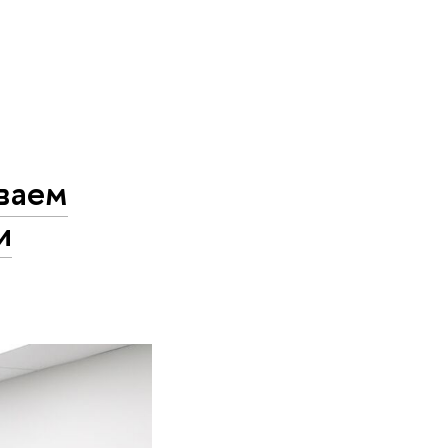
ваем
и