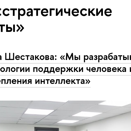
«стратегические
ты»
а Шестакова: «Мы разрабаты
нологии поддержки человека 
епления интеллекта»