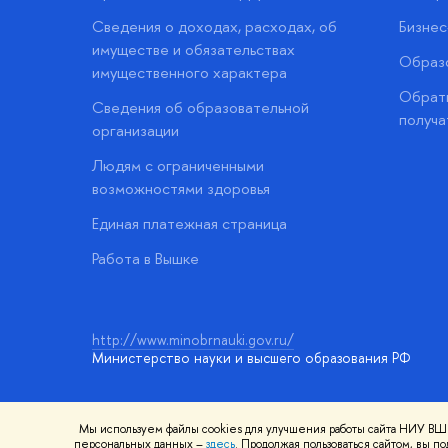
Сведения о доходах, расходах, об
Бизне
имуществе и обязательствах
Образо
имущественного характера
Обратн
Сведения об образовательной
получа
организации
Людям с ограниченными
возможностями здоровья
Единая платежная страница
Работа в Вышке
http://www.minobrnauki.gov.ru/
Министерство науки и высшего образования РФ
Мы используем файлы cookies для улучшения работы сайта НИУ ВШЭ
© НИУ ВШЭ 1993–2026
Адреса и контакты
Условия использ
персональных данных –
здесь
. Продолжая пользоваться сайтом, вы 