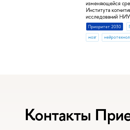
изменяющейся сред
Института когнити
исследований НИУ
Приоритет 2030
мозг
нейротехнол
Контакты При