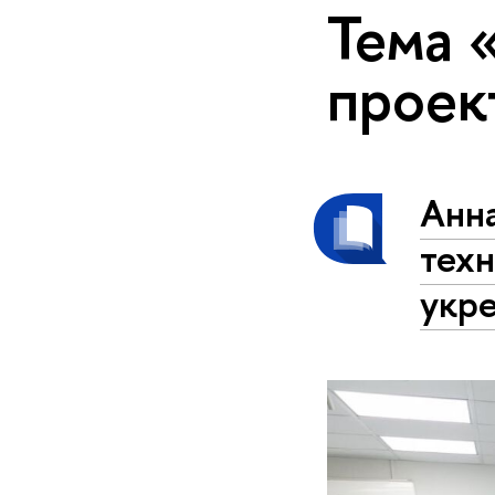
Тема 
проек
Анн
тех
укр