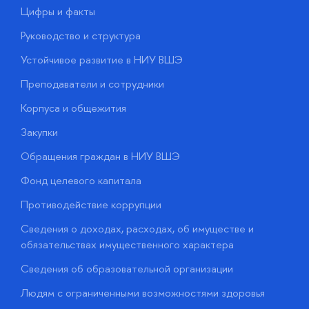
Цифры и факты
Л
Руководство и структура
Д
Устойчивое развитие в НИУ ВШЭ
О
Преподаватели и сотрудники
П
Корпуса и общежития
В
Закупки
П
Обращения граждан в НИУ ВШЭ
А
Фонд целевого капитала
Д
Противодействие коррупции
Ц
Сведения о доходах, расходах, об имуществе и
Б
обязательствах имущественного характера
О
Сведения об образовательной организации
О
Людям с ограниченными возможностями здоровья
у