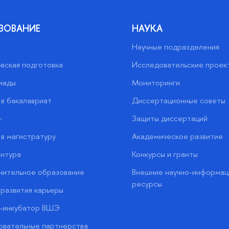
ЗОВАНИЕ
НАУКА
Научные подразделения
вская подготовка
Исследовательские проек
иады
Мониторинги
в бакалавриат
Диссертационные советы
+
Защиты диссертаций
в магистратуру
Академическое развитие
нтура
Конкурсы и гранты
нительное образование
Внешние научно-информац
ресурсы
развития карьеры
с-инкубатор ВШЭ
вательные партнерства