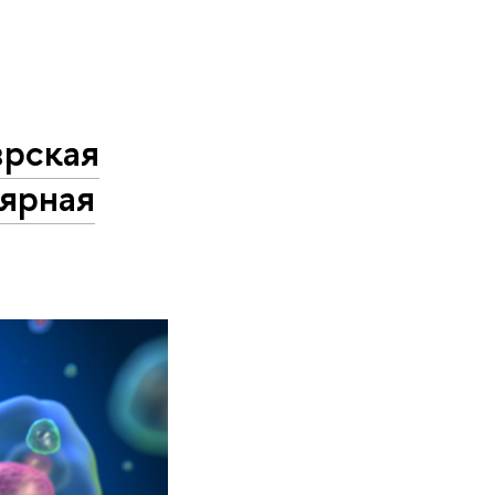
врская
лярная