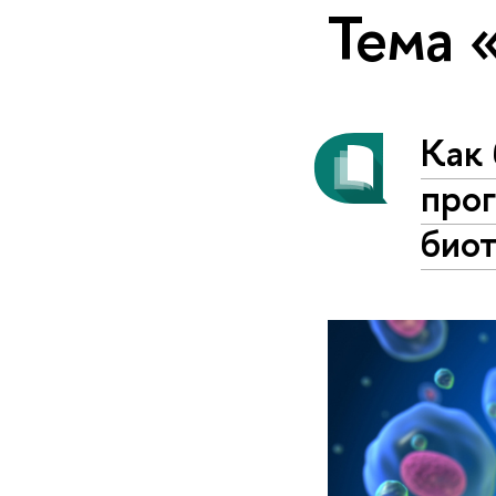
Тема 
Как 
про
био