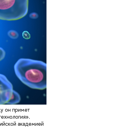
ду он примет
технология».
сийской академией