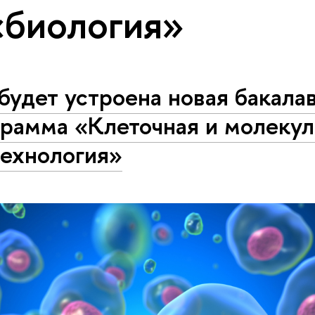
«биология»
будет устроена новая бакала
грамма «Клеточная и молеку
технология»