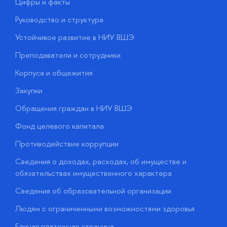
Цифры и факты
Л
Руководство и структура
Д
Устойчивое развитие в НИУ ВШЭ
О
Преподаватели и сотрудники
П
Корпуса и общежития
В
Закупки
П
Обращения граждан в НИУ ВШЭ
А
Фонд целевого капитала
Д
Противодействие коррупции
Ц
Сведения о доходах, расходах, об имуществе и
Б
обязательствах имущественного характера
О
Сведения об образовательной организации
О
Людям с ограниченными возможностями здоровья
у
Единая платежная страница