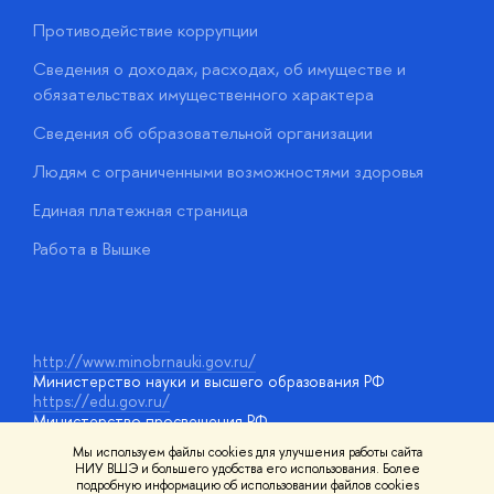
Противодействие коррупции
Ц
Сведения о доходах, расходах, об имуществе и
Б
обязательствах имущественного характера
О
Сведения об образовательной организации
О
Людям с ограниченными возможностями здоровья
у
Единая платежная страница
Работа в Вышке
http://www.minobrnauki.gov.ru/
Министерство науки и высшего образования РФ
https://edu.gov.ru/
Министерство просвещения РФ
https://elearning.hse.ru/mooc
Мы используем файлы cookies для улучшения работы сайта
Массовые открытые онлайн-курсы
НИУ ВШЭ и большего удобства его использования. Более
подробную информацию об использовании файлов cookies