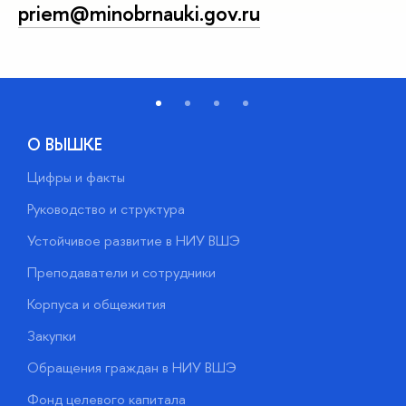
priem@minobrnauki.gov.ru
О ВЫШКЕ
Цифры и факты
Л
Руководство и структура
Д
Устойчивое развитие в НИУ ВШЭ
О
Преподаватели и сотрудники
П
Корпуса и общежития
В
Закупки
П
Обращения граждан в НИУ ВШЭ
А
Фонд целевого капитала
Д