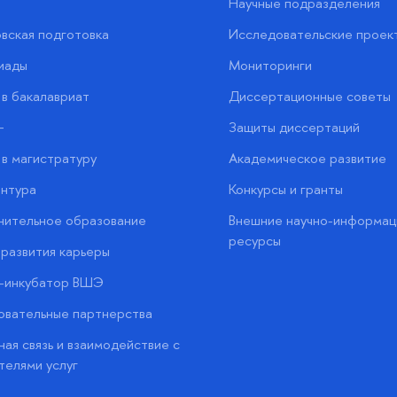
Научные подразделения
вская подготовка
Исследовательские проек
иады
Мониторинги
в бакалавриат
Диссертационные советы
+
Защиты диссертаций
в магистратуру
Академическое развитие
нтура
Конкурсы и гранты
нительное образование
Внешние научно-информац
ресурсы
развития карьеры
с-инкубатор ВШЭ
вательные партнерства
ая связь и взаимодействие с
телями услуг