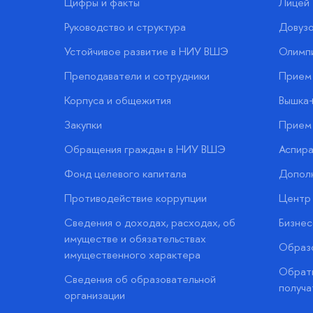
Цифры и факты
Лицей
Руководство и структура
Довузо
Устойчивое развитие в НИУ ВШЭ
Олимп
Преподаватели и сотрудники
Прием 
Корпуса и общежития
Вышка
Закупки
Прием 
Обращения граждан в НИУ ВШЭ
Аспира
Фонд целевого капитала
Допол
Противодействие коррупции
Центр 
Сведения о доходах, расходах, об
Бизне
имуществе и обязательствах
Образо
имущественного характера
Обратн
Сведения об образовательной
получа
организации