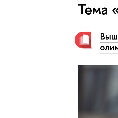
Тема 
Выш
олим