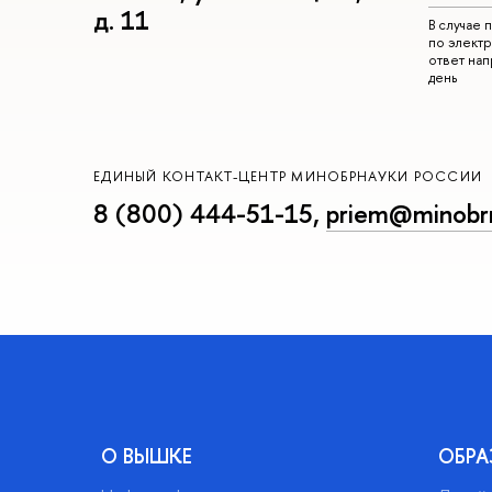
д. 11
В случае
по электр
ответ на
день
ЕДИНЫЙ КОНТАКТ-ЦЕНТР МИНОБРНАУКИ РОССИИ
8 (800) 444-51-15
,
priem@minobrn
О ВЫШКЕ
ОБРА