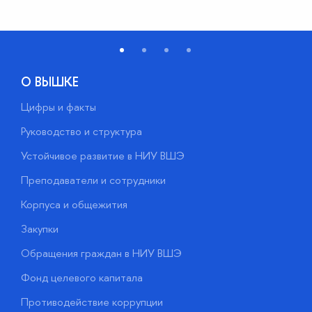
О ВЫШКЕ
Цифры и факты
Л
Руководство и структура
Д
Устойчивое развитие в НИУ ВШЭ
О
Преподаватели и сотрудники
П
Корпуса и общежития
В
Закупки
П
Обращения граждан в НИУ ВШЭ
А
Фонд целевого капитала
Д
Противодействие коррупции
Ц