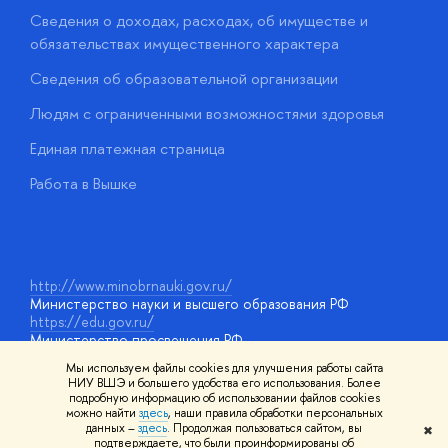
Сведения о доходах, расходах, об имуществе и
Б
обязательствах имущественного характера
О
Сведения об образовательной организации
О
Людям с ограниченными возможностями здоровья
у
Единая платежная страница
Работа в Вышке
http://www.minobrnauki.gov.ru/
Министерство науки и высшего образования РФ
https://edu.gov.ru/
Министерство просвещения РФ
https://elearning.hse.ru/mooc
Мы используем файлы cookies для улучшения работы сайта
Массовые открытые онлайн-курсы
НИУ ВШЭ и большего удобства его использования. Более
подробную информацию об использовании файлов cookies
можно найти
здесь
, наши правила обработки персональных
данных –
здесь
. Продолжая пользоваться сайтом, вы
✖
© НИУ ВШЭ 1993–2026
Адреса и контакты
Условия
подтверждаете, что были проинформированы об