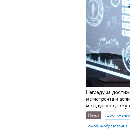
Награду за достиж
магистранта и асп
международному с
Наука
достижени
онлайн-образование