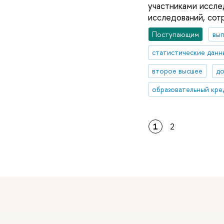
участниками иссле
исследований, сот
Поступающим
вып
статистические данн
второе высшее
до
образовательный кре
1
2