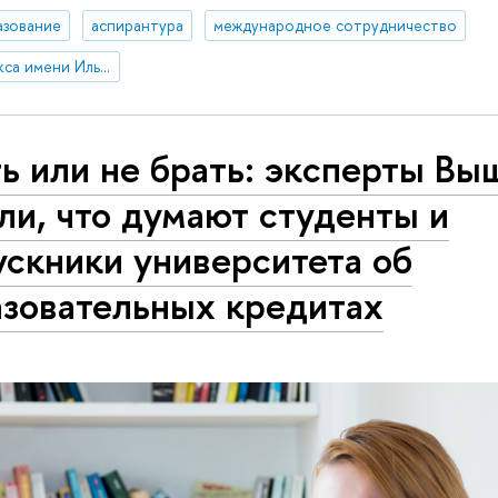
азование
аспирантура
международное сотрудничество
Научная премия Яндекса имени Ильи Сегаловича
ь или не брать: эксперты Вы
ли, что думают студенты и
скники университета об
азовательных кредитах