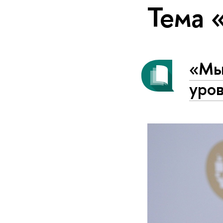
Тема 
«Мы
уро