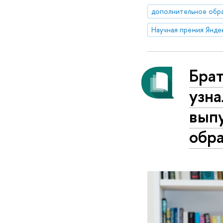
дополнительное обр
Брат
узна
выпу
обр