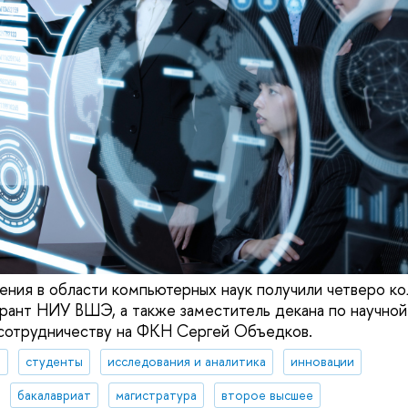
ения в области компьютерных наук получили четверо кол
ирант НИУ ВШЭ, а также заместитель декана по научной
отрудничеству на ФКН Сергей Объедков.
я
студенты
исследования и аналитика
инновации
бакалавриат
магистратура
второе высшее