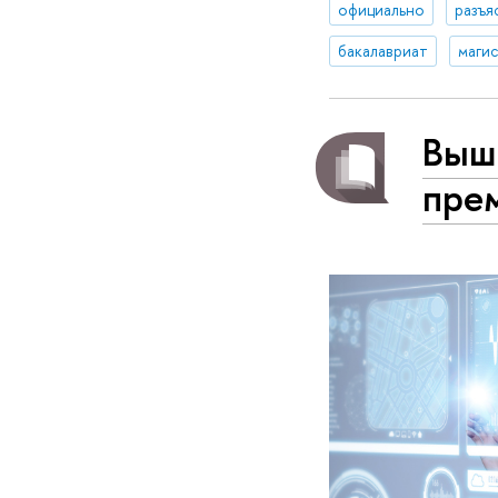
официально
разъя
бакалавриат
маги
Выш
пре