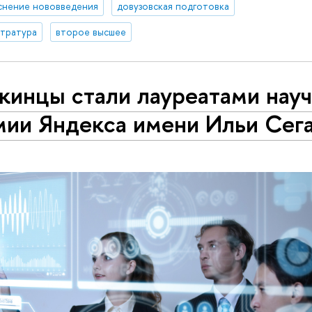
снение нововведения
довузовская подготовка
стратура
второе высшее
кинцы стали лауреатами нау
мии Яндекса имени Ильи Сег