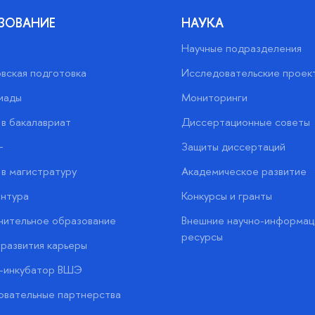
ЗОВАНИЕ
НАУКА
Научные подразделения
вская подготовка
Исследовательские проек
иады
Мониторинги
в бакалавриат
Диссертационные советы
+
Защиты диссертаций
в магистратуру
Академическое развитие
нтура
Конкурсы и гранты
нительное образование
Внешние научно-информац
ресурсы
развития карьеры
с-инкубатор ВШЭ
вательные партнерства