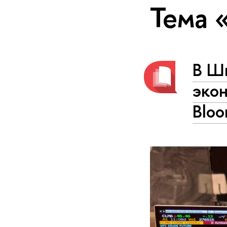
Тема 
В Ш
экон
Blo