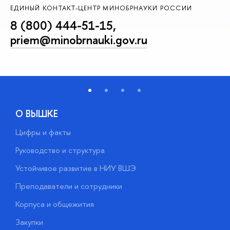
ЕДИНЫЙ КОНТАКТ-ЦЕНТР МИНОБРНАУКИ РОССИИ
8 (800) 444-51-15
,
priem@minobrnauki.gov.ru
О ВЫШКЕ
Цифры и факты
Л
Руководство и структура
Д
Устойчивое развитие в НИУ ВШЭ
О
Преподаватели и сотрудники
П
Корпуса и общежития
В
Закупки
П