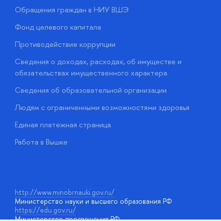
Обращения граждан в НИУ ВШЭ
А
Фонд целевого капитала
Д
Противодействие коррупции
Ц
Сведения о доходах, расходах, об имуществе и
Б
обязательствах имущественного характера
О
Сведения об образовательной организации
О
Людям с ограниченными возможностями здоровья
у
Единая платежная страница
Работа в Вышке
http://www.minobrnauki.gov.ru/
Министерство науки и высшего образования РФ
https://edu.gov.ru/
Министерство просвещения РФ