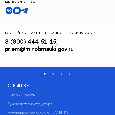
МЫ В СОЦСЕТЯХ
ЕДИНЫЙ КОНТАКТ-ЦЕНТР МИНОБРНАУКИ РОССИИ
8 (800) 444-51-15
,
priem@minobrnauki.gov.ru
О ВЫШКЕ
Цифры и факты
Л
Руководство и структура
Д
Устойчивое развитие в НИУ ВШЭ
О