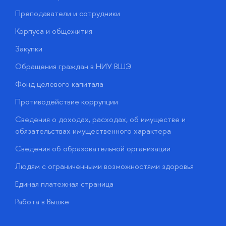
Преподаватели и сотрудники
П
Корпуса и общежития
В
Закупки
П
Обращения граждан в НИУ ВШЭ
А
Фонд целевого капитала
Д
Противодействие коррупции
Ц
Сведения о доходах, расходах, об имуществе и
Б
обязательствах имущественного характера
О
Сведения об образовательной организации
О
Людям с ограниченными возможностями здоровья
у
Единая платежная страница
Работа в Вышке