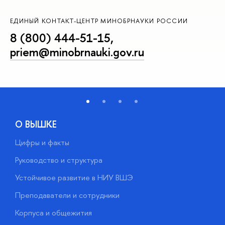
ЕДИНЫЙ КОНТАКТ-ЦЕНТР МИНОБРНАУКИ РОССИИ
8 (800) 444-51-15
,
priem@minobrnauki.gov.ru
О ВЫШКЕ
Цифры и факты
Л
Руководство и структура
Д
Устойчивое развитие в НИУ ВШЭ
О
Преподаватели и сотрудники
П
Корпуса и общежития
В