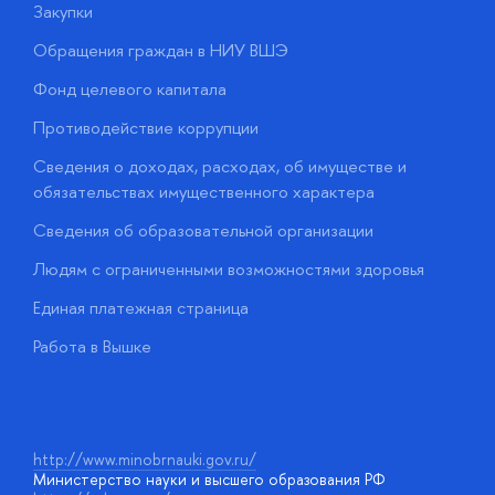
Закупки
П
Обращения граждан в НИУ ВШЭ
А
Фонд целевого капитала
Д
Противодействие коррупции
Ц
Сведения о доходах, расходах, об имуществе и
Б
обязательствах имущественного характера
О
Сведения об образовательной организации
О
Людям с ограниченными возможностями здоровья
у
Единая платежная страница
Работа в Вышке
http://www.minobrnauki.gov.ru/
Министерство науки и высшего образования РФ