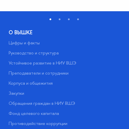
О ВЫШКЕ
Цифры и факты
Л
Руководство и структура
Д
Устойчивое развитие в НИУ ВШЭ
О
Преподаватели и сотрудники
П
Корпуса и общежития
В
Закупки
П
Обращения граждан в НИУ ВШЭ
А
Фонд целевого капитала
Д
Противодействие коррупции
Ц