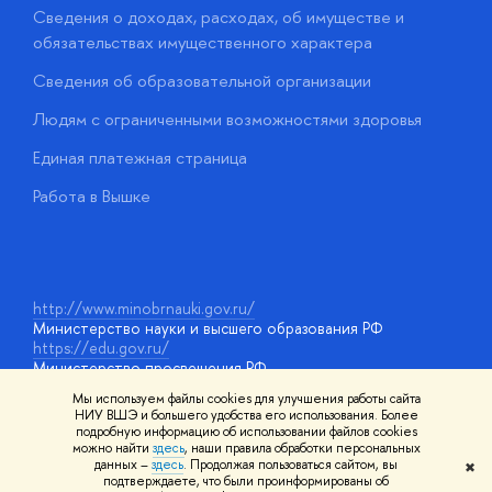
Сведения о доходах, расходах, об имуществе и
Б
обязательствах имущественного характера
О
Сведения об образовательной организации
О
Людям с ограниченными возможностями здоровья
у
Единая платежная страница
Работа в Вышке
http://www.minobrnauki.gov.ru/
Министерство науки и высшего образования РФ
https://edu.gov.ru/
Министерство просвещения РФ
https://elearning.hse.ru/mooc
Мы используем файлы cookies для улучшения работы сайта
Массовые открытые онлайн-курсы
НИУ ВШЭ и большего удобства его использования. Более
подробную информацию об использовании файлов cookies
можно найти
здесь
, наши правила обработки персональных
данных –
здесь
. Продолжая пользоваться сайтом, вы
✖
© НИУ ВШЭ 1993–2026
Адреса и контакты
Условия
подтверждаете, что были проинформированы об
использования материалов
Политика конфиденциальности
Карта