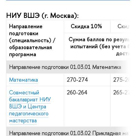
НИУ ВШЭ (г. Москва):
Направление
Скидка 10%
Скидка
подготовки
Сумма баллов по результа
(специальность) /
испытаний (без учета ба
образовательная
достиж
программа
Направление подготовки 01.03.01 Математика
Математика
270-274
275-284
Совместный
260-264
265-274
бакалавриат НИУ
ВШЭ и Центра
педагогического
мастерства
Направление подготовки 01.03.02 Прикладная мате