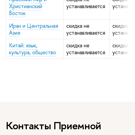
Христианский
устанавливается
устанавл
Восток
Иран и Центральная
скидка не
скидка н
Азия
устанавливается
устанавл
Китай: язык,
скидка не
скидка н
культура, общество
устанавливается
устанавл
Контакты Приемной