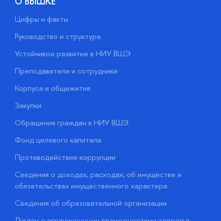
О ВЫШКЕ
Цифры и факты
Л
Руководство и структура
Д
Устойчивое развитие в НИУ ВШЭ
О
Преподаватели и сотрудники
П
Корпуса и общежития
В
Закупки
П
Обращения граждан в НИУ ВШЭ
А
Фонд целевого капитала
Д
Противодействие коррупции
Ц
Сведения о доходах, расходах, об имуществе и
Б
обязательствах имущественного характера
О
Сведения об образовательной организации
О
Людям с ограниченными возможностями здоровья
у