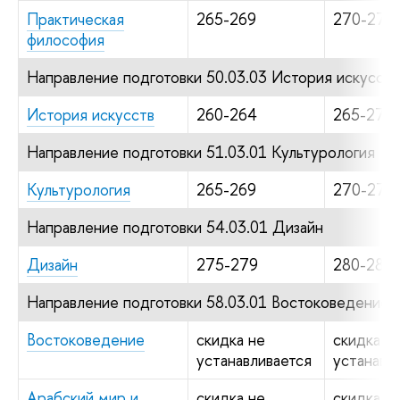
Практическая
265-269
270-279
философия
Направление подготовки 50.03.03 История искусств
История искусств
260-264
265-274
Направление подготовки 51.03.01 Культурология
Культурология
265-269
270-279
Направление подготовки 54.03.01 Дизайн
Дизайн
275-279
280-284
Направление подготовки 58.03.01 Востоковедение 
Востоковедение
скидка не
скидка н
устанавливается
устанавл
Арабский мир и
скидка не
скидка н