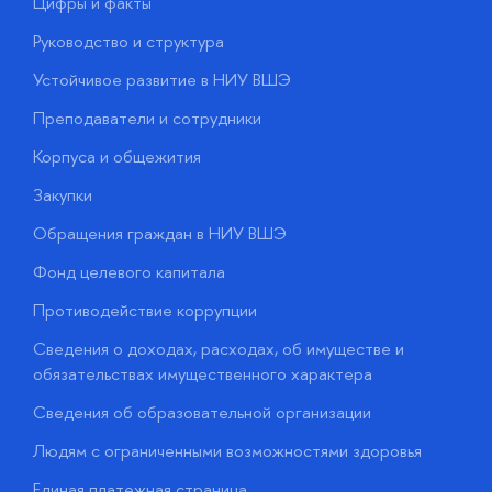
Цифры и факты
Л
Руководство и структура
Д
Устойчивое развитие в НИУ ВШЭ
О
Преподаватели и сотрудники
П
Корпуса и общежития
В
Закупки
П
Обращения граждан в НИУ ВШЭ
А
Фонд целевого капитала
Д
Противодействие коррупции
Ц
Сведения о доходах, расходах, об имуществе и
Б
обязательствах имущественного характера
О
Сведения об образовательной организации
О
Людям с ограниченными возможностями здоровья
у
Единая платежная страница