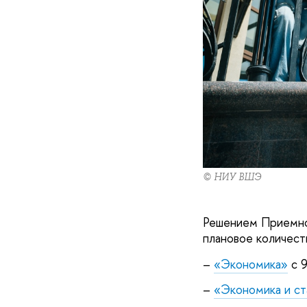
© НИУ ВШЭ
Решением Приемно
плановое количест
–
«Экономика»
с 9
–
«Экономика и ст