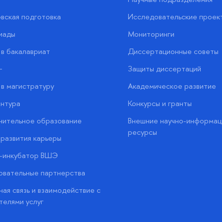
вская подготовка
Исследовательские проек
иады
Мониторинги
в бакалавриат
Диссертационные советы
+
Защиты диссертаций
в магистратуру
Академическое развитие
нтура
Конкурсы и гранты
нительное образование
Внешние научно-информац
ресурсы
развития карьеры
с-инкубатор ВШЭ
вательные партнерства
ая связь и взаимодействие с
телями услуг