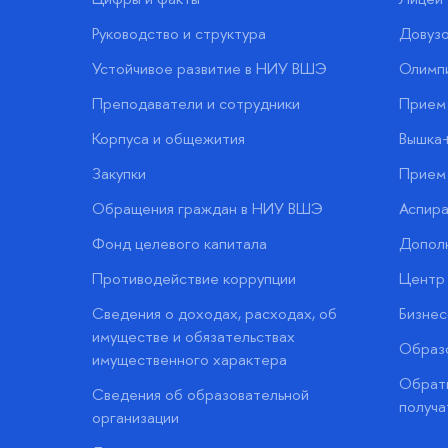
Руководство и структура
Довузо
Устойчивое развитие в НИУ ВШЭ
Олимп
Преподаватели и сотрудники
Прием 
Корпуса и общежития
Вышка
Закупки
Прием 
Обращения граждан в НИУ ВШЭ
Аспира
Фонд целевого капитала
Допол
Противодействие коррупции
Центр 
Сведения о доходах, расходах, об
Бизне
имуществе и обязательствах
Образо
имущественного характера
Обратн
Сведения об образовательной
получа
организации