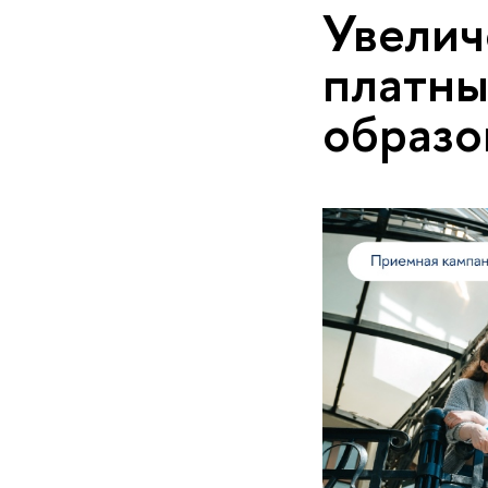
Увелич
платны
образо