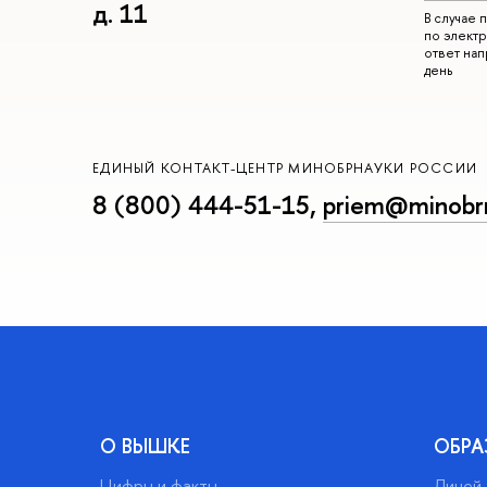
д. 11
В случае
по электр
ответ на
день
ЕДИНЫЙ КОНТАКТ-ЦЕНТР МИНОБРНАУКИ РОССИИ
8 (800) 444-51-15
,
priem@minobrn
О ВЫШКЕ
ОБРА
Цифры и факты
Лицей