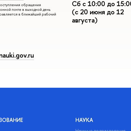
Сб с 10:00 до 15:0
 поступления обращения
онной почте в выходной день
(с 20 июня до 12
правляется в ближайший рабочий
августа)
auki.gov.ru
ЗОВАНИЕ
НАУКА
Научные подразделения