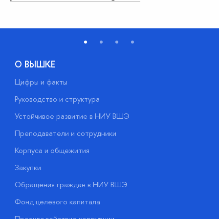
О ВЫШКЕ
Цифры и факты
Л
Руководство и структура
Д
Устойчивое развитие в НИУ ВШЭ
О
Преподаватели и сотрудники
П
Корпуса и общежития
В
Закупки
П
Обращения граждан в НИУ ВШЭ
А
Фонд целевого капитала
Д
Противодействие коррупции
Ц