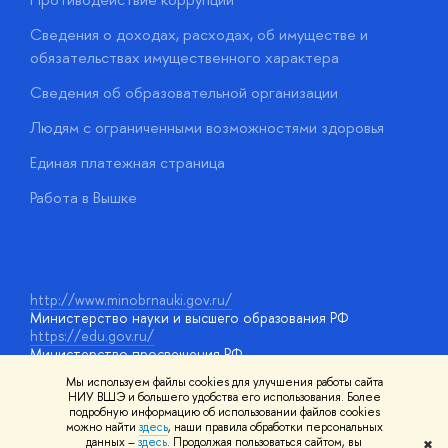
Сведения о доходах, расходах, об имуществе и
Б
обязательствах имущественного характера
О
Сведения об образовательной организации
О
Людям с ограниченными возможностями здоровья
у
Единая платежная страница
Работа в Вышке
http://www.minobrnauki.gov.ru/
Министерство науки и высшего образования РФ
https://edu.gov.ru/
Министерство просвещения РФ
https://elearning.hse.ru/mooc
Мы используем файлы cookies для улучшения работы сайта
Массовые открытые онлайн-курсы
НИУ ВШЭ и большего удобства его использования. Более
подробную информацию об использовании файлов cookies
можно найти
здесь
, наши правила обработки персональных
данных –
здесь
. Продолжая пользоваться сайтом, вы
✖