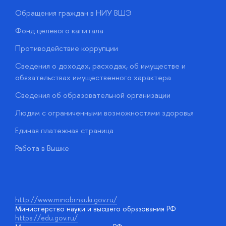
Обращения граждан в НИУ ВШЭ
А
Фонд целевого капитала
Д
Противодействие коррупции
Ц
Сведения о доходах, расходах, об имуществе и
Б
обязательствах имущественного характера
О
Сведения об образовательной организации
О
Людям с ограниченными возможностями здоровья
у
Единая платежная страница
Работа в Вышке
http://www.minobrnauki.gov.ru/
Министерство науки и высшего образования РФ
https://edu.gov.ru/