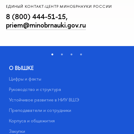
ЕДИНЫЙ КОНТАКТ-ЦЕНТР МИНОБРНАУКИ РОССИИ
8 (800) 444-51-15
,
priem@minobrnauki.gov.ru
О ВЫШКЕ
Цифры и факты
Л
Руководство и структура
Д
Устойчивое развитие в НИУ ВШЭ
О
Преподаватели и сотрудники
П
Корпуса и общежития
В
Закупки
П