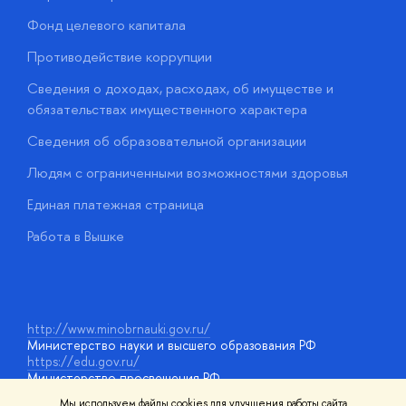
Фонд целевого капитала
Д
Противодействие коррупции
Ц
Сведения о доходах, расходах, об имуществе и
Б
обязательствах имущественного характера
О
Сведения об образовательной организации
О
Людям с ограниченными возможностями здоровья
у
Единая платежная страница
Работа в Вышке
http://www.minobrnauki.gov.ru/
Министерство науки и высшего образования РФ
https://edu.gov.ru/
Министерство просвещения РФ
https://elearning.hse.ru/mooc
Мы используем файлы cookies для улучшения работы сайта