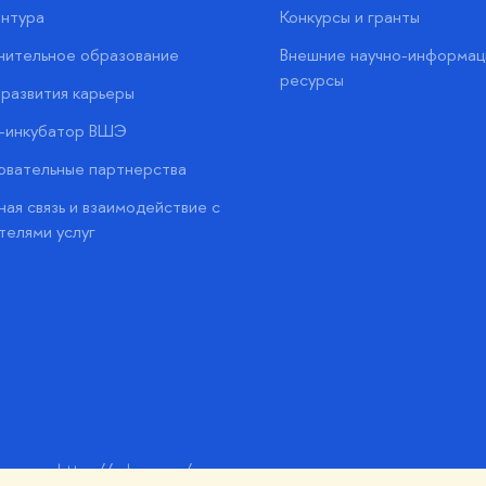
нтура
Конкурсы и гранты
нительное образование
Внешние научно-информац
ресурсы
развития карьеры
с-инкубатор ВШЭ
вательные партнерства
ая связь и взаимодействие с
телями услуг
https://edu.gov.ru/