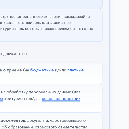
 заранее заполненного заявления, закладывайте
апасом — его длительность зависит от
битуриентов, которые также пришли без готовых
че документов:
е о приеме (на
бюджетные
и/или
платные
 на обработку персональных данных (для
их
абитуриентов/для
совершеннолетних
 документов:
документа, удостоверяющего
а об образовании, страхового свидетельства