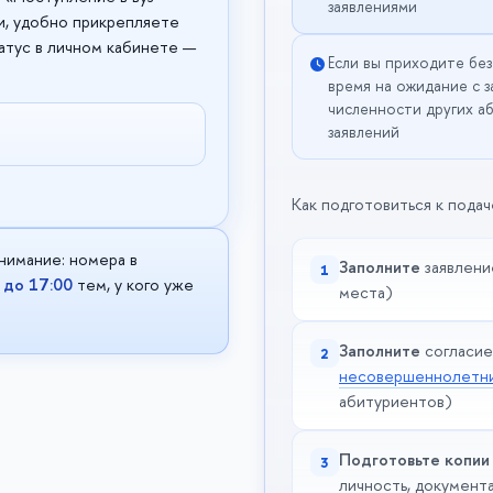
заявлениями
ми, удобно прикрепляете
атус в личном кабинете —
Если вы приходите без
время на ожидание с з
численности других а
заявлений
Как подготовиться к пода
нимание: номера в
Заполните
заявлени
1
я
до 17:00
тем, у кого уже
места)
Заполните
согласие
2
несовершеннолетн
абитуриентов)
Подготовьте копии
3
личность, документ