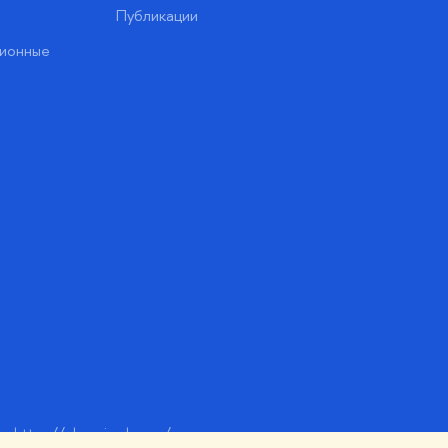
Публикации
ионные
https://elearning.hse.ru/mooc