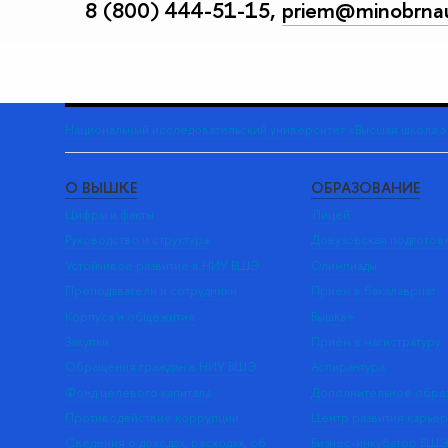
8 (800) 444-51-15
,
priem@minobrnau
Национальный исследовательский университет «Высшая школа 
О ВЫШКЕ
ОБРАЗОВАНИЕ
Цифры и факты
Лицей
Руководство и структура
Довузовская подготов
Устойчивое развитие в НИУ ВШЭ
Олимпиады
Преподаватели и сотрудники
Прием в бакалавриат
Корпуса и общежития
Вышка+
Закупки
Прием в магистратуру
Обращения граждан в НИУ ВШЭ
Аспирантура
Фонд целевого капитала
Дополнительное обра
Противодействие коррупции
Центр развития карье
Сведения о доходах, расходах, об
Бизнес-инкубатор ВШ