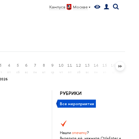
Кампус в
Москве
Меню
3
4
5
6
7
8
9
10
11
12
13
14
15
16
17
18
чт
пт
сб
вс
пн
вт
ср
чт
пт
сб
вс
пн
вт
ср
чт
пт
2026
РУБРИКИ
Все мероприятия
Нашли
опечатку
?
Выделите её, нажмите Ctrl+Enter и