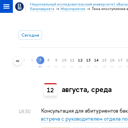
Национальный исследовательский университет «Высш
бакалавриата
Мероприятия
Тема «поступление
Сегодня
5
6
7
8
9
10
11
12
13
14
15
16
17
ный поиск
ср
чт
пт
сб
вс
пн
вт
ср
чт
пт
сб
вс
пн
августа, среда
12
Консультация для абитуриентов ба
18:30
встреча с руководителем отдела п