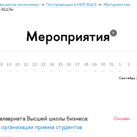
ая школа экономики»
Поступающим в НИУ ВШЭ
Абитуриентам
 в ВШЭ»
Мероприятия
4
18
19
20
21
22
23
24
25
26
27
28
29
30
31
1
2
вт
ср
чт
пт
сб
вс
пн
вт
ср
чт
пт
сб
вс
пн
вт
ср
Сентябрь 
калавриата Высшей школы бизнеса:
Онлайн
о организации приема студентов