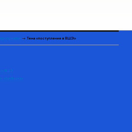
ероприятия
→
Тема «поступление в ВШЭ»
дом ВШЭ
ин «БукВышка»