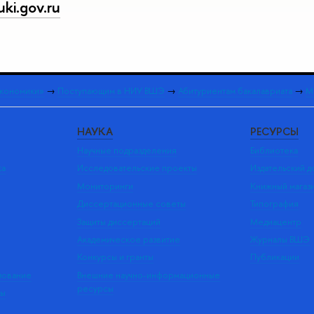
ki.gov.ru
экономики»
→
Поступающим в НИУ ВШЭ
→
Абитуриентам бакалавриата
→
М
НАУКА
РЕСУРСЫ
Научные подразделения
Библиотека
ка
Исследовательские проекты
Издательский 
Мониторинги
Книжный магаз
Диссертационные советы
Типография
Защиты диссертаций
Медиацентр
Академическое развитие
Журналы ВШЭ
Конкурсы и гранты
Публикации
зование
Внешние научно-информационные
ресурсы
ры
Э