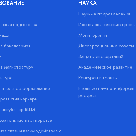
ЗОВАНИЕ
НАУКА
Научные подразделения
вская подготовка
Исследовательские проек
иады
Мониторинги
в бакалавриат
Диссертационные советы
+
Защиты диссертаций
в магистратуру
Академическое развитие
нтура
Конкурсы и гранты
нительное образование
Внешние научно-информац
ресурсы
развития карьеры
с-инкубатор ВШЭ
вательные партнерства
ая связь и взаимодействие с