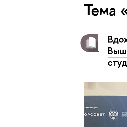
Тема 
Вдо
Вышк
сту