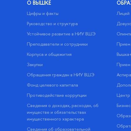
О ВЫШКЕ
ОБРА
Цифры и факты
Лицей
Руководство и структура
Довузо
Устойчивое развитие в НИУ ВШЭ
Олимп
Преподаватели и сотрудники
Прием 
Корпуса и общежития
Вышка
Закупки
Прием 
Обращения граждан в НИУ ВШЭ
Аспира
Фонд целевого капитала
Допол
Противодействие коррупции
Центр 
Сведения о доходах, расходах, об
Бизне
имуществе и обязательствах
Образо
имущественного характера
Обратн
Сведения об образовательной