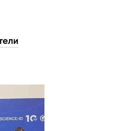
тели
в