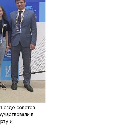
съезде советов
участвовали в
рту и