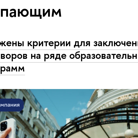
упающим
жены критерии для заключен
воров на ряде образователь
грамм