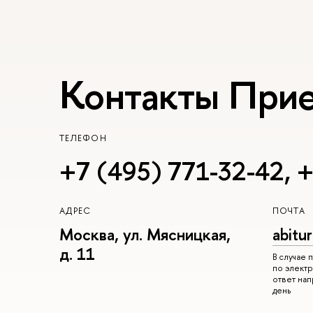
Контакты При
ТЕЛЕФОН
+7 (495) 771-32-42
,
+
АДРЕС
ПОЧТА
Москва, ул. Мясницкая,
abitu
д. 11
В случае
по электр
ответ на
день