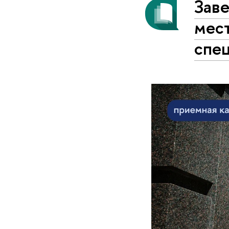
Зав
мест
спе