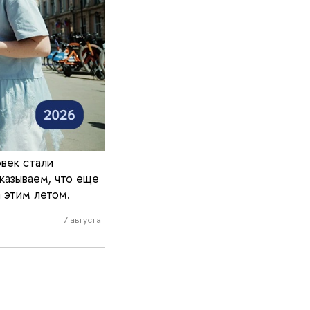
век стали
казываем, что еще
 этим летом.
7 августа