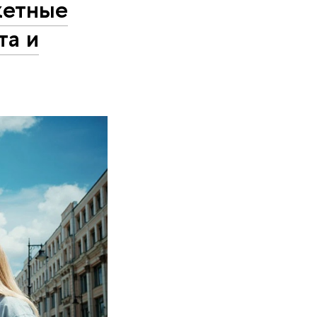
жетные
та и