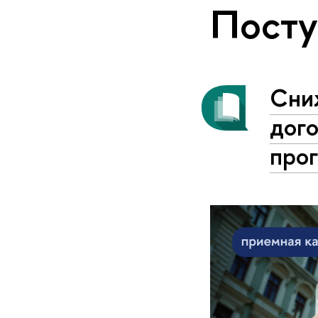
Пост
Сни
дого
про