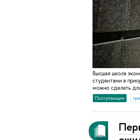
Высшая школа экон
студентами в прио
можно сделать для
Поступающим
при
Пер
ожи