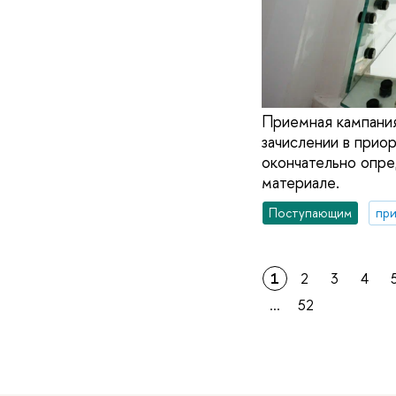
Приемная кампания
зачислении в прио
окончательно опре
материале.
Поступающим
при
1
2
3
4
...
52