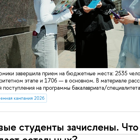
омики завершила прием на бюджетные места: 2535 чело
ритетном этапе и 1706 — в основном. В материале расс
 поступления на программы бакалавриата/специалитета
емная кампания 2026
вые студенты зачислены. Что
дает остальных?