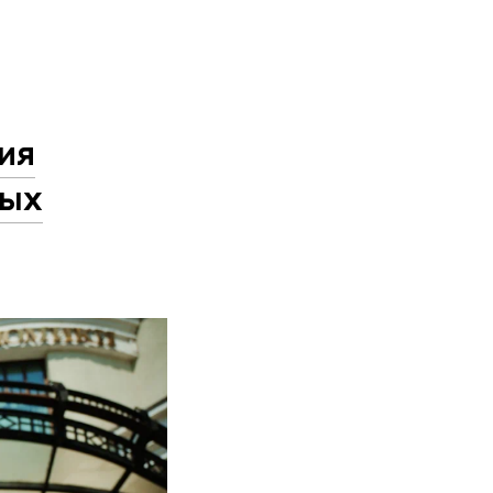
ия
ных