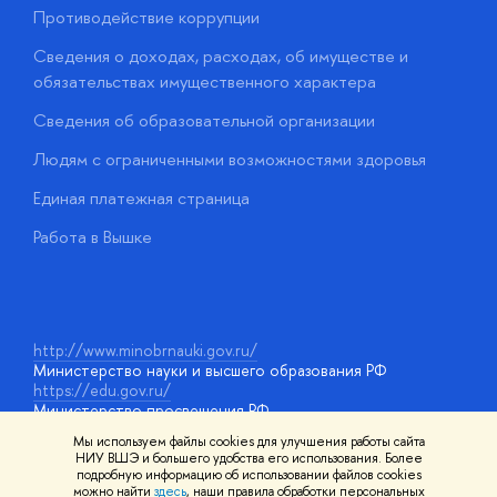
Противодействие коррупции
Ц
Сведения о доходах, расходах, об имуществе и
Б
обязательствах имущественного характера
О
Сведения об образовательной организации
О
Людям с ограниченными возможностями здоровья
у
Единая платежная страница
Работа в Вышке
http://www.minobrnauki.gov.ru/
Министерство науки и высшего образования РФ
https://edu.gov.ru/
Министерство просвещения РФ
https://elearning.hse.ru/mooc
Мы используем файлы cookies для улучшения работы сайта
Массовые открытые онлайн-курсы
НИУ ВШЭ и большего удобства его использования. Более
подробную информацию об использовании файлов cookies
можно найти
здесь
, наши правила обработки персональных