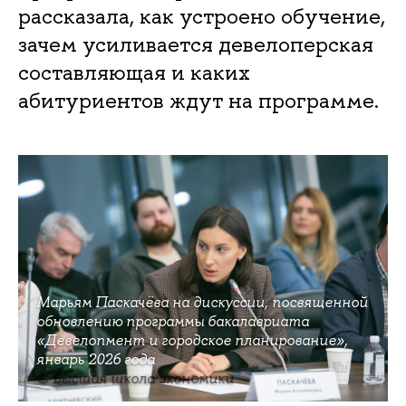
рассказала, как устроено обучение,
зачем усиливается девелоперская
составляющая и каких
абитуриентов ждут на программе.
Марьям Паскачёва на дискуссии, посвященной
обновлению программы бакалавриата
«Девелопмент и городское планирование»,
январь 2026 года
© Высшая школа экономики