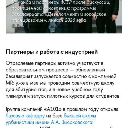
Команда и партнеры ФГРР после дискуссии,
посвященной обновлению программы
бакалавриата «Девелопмент и городское
планирование», январь 2026 года
© Высшая школа экономики
Партнеры и работа с индустрией
Отраслевые партнеры активно участвуют в
образовательном процессе — обновленный
бакалавриат запускается совместно с компанией
MR: уже в мае мы проводим совместную школу
для абитуриентов, а в новом учебном году
планируем запуск пилотных курсов для студентов.
Группа компаний «A101» в прошлом году открыла
базовую кафедру
на базе
Высшей школы
урбанистики имени А.А. Высоковского
: