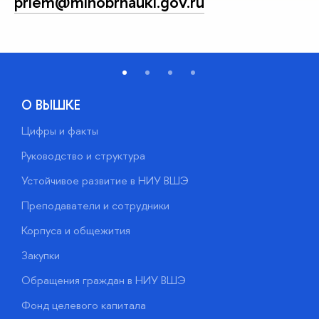
priem@minobrnauki.gov.ru
О ВЫШКЕ
Цифры и факты
Л
Руководство и структура
Д
Устойчивое развитие в НИУ ВШЭ
О
Преподаватели и сотрудники
П
Корпуса и общежития
В
Закупки
П
Обращения граждан в НИУ ВШЭ
А
Фонд целевого капитала
Д