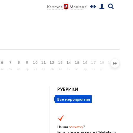
Кампус в
Москве
Меню
6
7
8
9
10
11
12
13
14
15
16
17
18
19
20
21
вс
пн
вт
ср
чт
пт
сб
вс
пн
вт
ср
чт
пт
сб
вс
пн
РУБРИКИ
Все мероприятия
Нашли
опечатку
?
Выделите её, нажмите Ctrl+Enter и