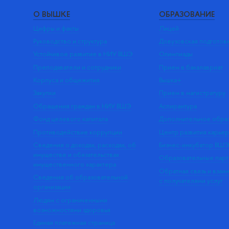
О ВЫШКЕ
ОБРАЗОВАНИЕ
Цифры и факты
Лицей
Руководство и структура
Довузовская подготов
Устойчивое развитие в НИУ ВШЭ
Олимпиады
Преподаватели и сотрудники
Прием в бакалавриат
Корпуса и общежития
Вышка+
Закупки
Прием в магистратуру
Обращения граждан в НИУ ВШЭ
Аспирантура
Фонд целевого капитала
Дополнительное обра
Противодействие коррупции
Центр развития карье
Сведения о доходах, расходах, об
Бизнес-инкубатор ВШ
имуществе и обязательствах
Образовательные парт
имущественного характера
Обратная связь и взаи
Сведения об образовательной
с получателями услуг
организации
Людям с ограниченными
возможностями здоровья
Единая платежная страница