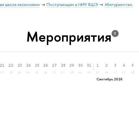
ая школа экономики»
Поступающим в НИУ ВШЭ
Абитуриентам
Мероприятия
0
21
22
23
24
25
26
27
28
29
30
31
1
2
3
4
5
пт
сб
вс
пн
вт
ср
чт
пт
сб
вс
пн
вт
ср
чт
пт
сб
Сентябрь 2026