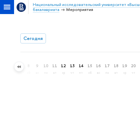
Национальный исследовательский университет «Высш
бакалавриата
Мероприятия
Сегодня
5
6
7
8
9
10
11
12
13
14
15
16
17
18
19
20
ср
чт
пт
сб
вс
пн
вт
ср
чт
пт
сб
вс
пн
вт
ср
чт