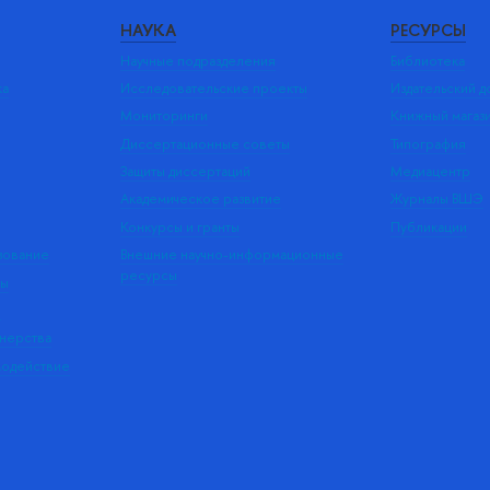
НАУКА
РЕСУРСЫ
Научные подразделения
Библиотека
ка
Исследовательские проекты
Издательский 
Мониторинги
Книжный магаз
Диссертационные советы
Типография
Защиты диссертаций
Медиацентр
Академическое развитие
Журналы ВШЭ
Конкурсы и гранты
Публикации
зование
Внешние научно-информационные
ресурсы
ры
Э
нерства
модействие