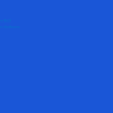
дом ВШЭ
ин «БукВышка»