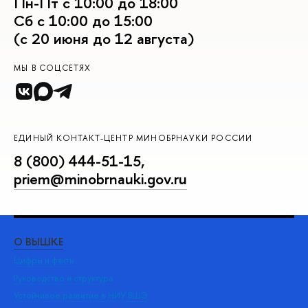
Пн-Пт с 10:00 до 18:00
Сб с 10:00 до 15:00
(с 20 июня до 12 августа)
МЫ В СОЦСЕТЯХ
ЕДИНЫЙ КОНТАКТ-ЦЕНТР МИНОБРНАУКИ РОССИИ
8 (800) 444-51-15
,
priem@minobrnauki.gov.ru
О ВЫШКЕ
ОБ
Цифры и факты
Ли
Руководство и структура
Дов
Устойчивое развитие в НИУ ВШЭ
Ол