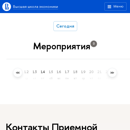
Высшая школа экономики
Меню
Сегодня
Мероприятия
0
9
10
11
12
13
14
15
16
17
18
19
20
21
22
23
24
вс
пн
вт
ср
чт
пт
сб
вс
пн
вт
ср
чт
пт
сб
вс
пн
Контакты Приемной