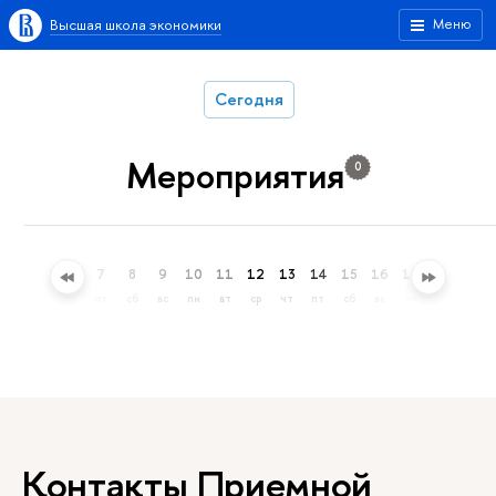
Высшая школа экономики
Меню
Сегодня
Мероприятия
0
4
5
6
7
8
9
10
11
12
13
14
15
16
17
18
19
вт
ср
чт
пт
сб
вс
пн
вт
ср
чт
пт
сб
вс
пн
вт
ср
Контакты Приемной