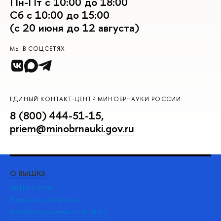
Пн-Пт с 10:00 до 18:00
Сб с 10:00 до 15:00
(с 20 июня до 12 августа)
МЫ В СОЦСЕТЯХ
ЕДИНЫЙ КОНТАКТ-ЦЕНТР МИНОБРНАУКИ РОССИИ
8 (800) 444-51-15
,
priem@minobrnauki.gov.ru
О ВЫШКЕ
ОБ
Цифры и факты
Ли
Руководство и структура
Дов
Устойчивое развитие в НИУ ВШЭ
Ол