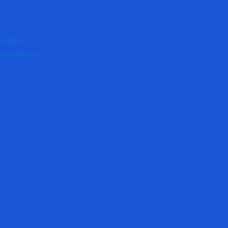
дом ВШЭ
ин «БукВышка»