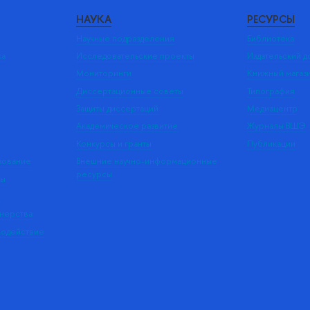
НАУКА
РЕСУРСЫ
Научные подразделения
Библиотека
ка
Исследовательские проекты
Издательский 
Мониторинги
Книжный магаз
Диссертационные советы
Типография
Защиты диссертаций
Медиацентр
Академическое развитие
Журналы ВШЭ
Конкурсы и гранты
Публикации
зование
Внешние научно-информационные
ресурсы
ры
Э
нерства
модействие