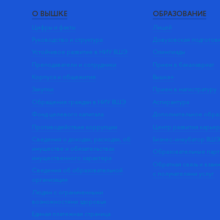
О ВЫШКЕ
ОБРАЗОВАНИЕ
Цифры и факты
Лицей
Руководство и структура
Довузовская подготов
Устойчивое развитие в НИУ ВШЭ
Олимпиады
Преподаватели и сотрудники
Прием в бакалавриат
Корпуса и общежития
Вышка+
Закупки
Прием в магистратуру
Обращения граждан в НИУ ВШЭ
Аспирантура
Фонд целевого капитала
Дополнительное обра
Противодействие коррупции
Центр развития карье
Сведения о доходах, расходах, об
Бизнес-инкубатор ВШ
имуществе и обязательствах
Образовательные парт
имущественного характера
Обратная связь и взаи
Сведения об образовательной
с получателями услуг
организации
Людям с ограниченными
возможностями здоровья
Единая платежная страница