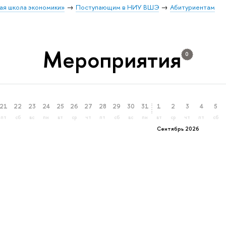
ая школа экономики»
Поступающим в НИУ ВШЭ
Абитуриентам
Мероприятия
0
21
22
23
24
25
26
27
28
29
30
31
1
2
3
4
5
пт
сб
вс
пн
вт
ср
чт
пт
сб
вс
пн
вт
ср
чт
пт
сб
Сентябрь 2026