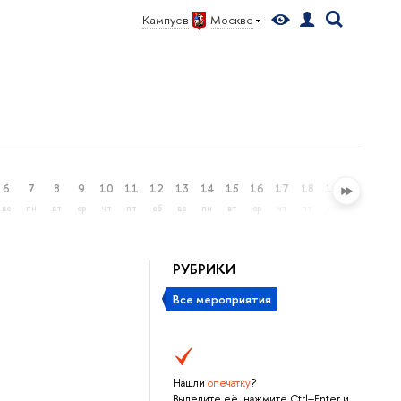
Кампус в
Москве
Меню
6
7
8
9
10
11
12
13
14
15
16
17
18
19
20
21
вс
пн
вт
ср
чт
пт
сб
вс
пн
вт
ср
чт
пт
сб
вс
пн
РУБРИКИ
Все мероприятия
Нашли
опечатку
?
Выделите её, нажмите Ctrl+Enter и