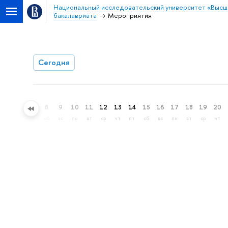
Национальный исследовательский университет «Высш
бакалавриата
Мероприятия
Сегодня
5
6
7
8
9
10
11
12
13
14
15
16
17
18
19
20
ср
чт
пт
сб
вс
пн
вт
ср
чт
пт
сб
вс
пн
вт
ср
чт