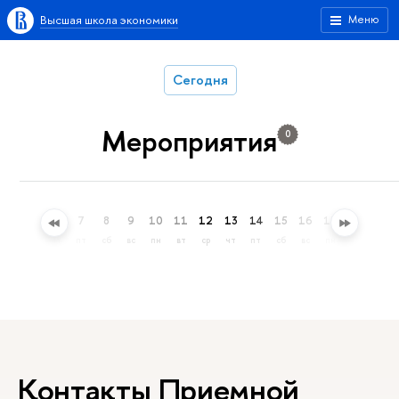
Высшая школа экономики
Меню
Сегодня
Мероприятия
0
4
5
6
7
8
9
10
11
12
13
14
15
16
17
18
19
вт
ср
чт
пт
сб
вс
пн
вт
ср
чт
пт
сб
вс
пн
вт
ср
Контакты Приемной