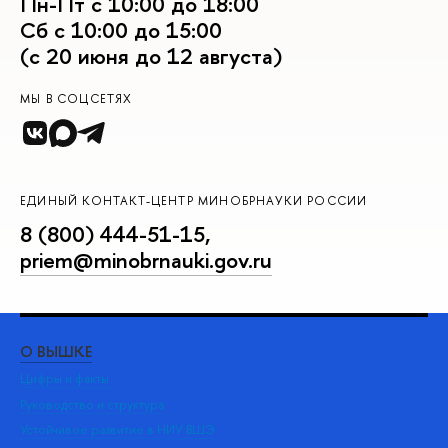
Пн-Пт с 10:00 до 18:00
Сб с 10:00 до 15:00
(с 20 июня до 12 августа)
МЫ В СОЦСЕТЯХ
ЕДИНЫЙ КОНТАКТ-ЦЕНТР МИНОБРНАУКИ РОССИИ
8 (800) 444-51-15
,
priem@minobrnauki.gov.ru
О ВЫШКЕ
ОБ
Цифры и факты
Ли
Руководство и структура
Дов
Устойчивое развитие в НИУ ВШЭ
Ол