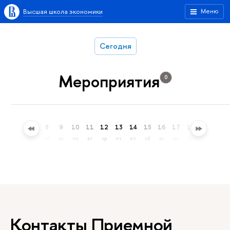
Высшая школа экономики
Меню
Сегодня
Мероприятия
0
5
6
7
8
9
10
11
12
13
14
15
16
17
18
19
20
ср
чт
пт
сб
вс
пн
вт
ср
чт
пт
сб
вс
пн
вт
ср
чт
Контакты Приемной