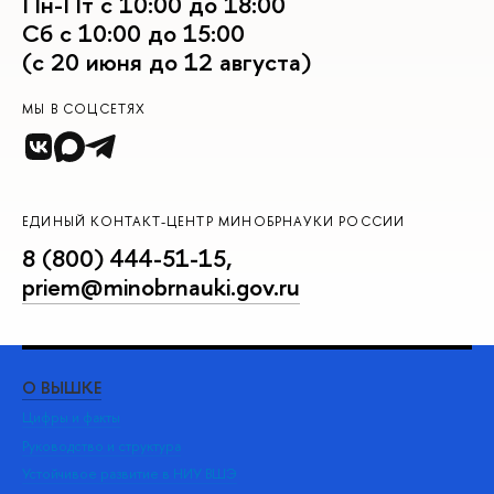
Пн-Пт с 10:00 до 18:00
Сб с 10:00 до 15:00
(с 20 июня до 12 августа)
МЫ В СОЦСЕТЯХ
ЕДИНЫЙ КОНТАКТ-ЦЕНТР МИНОБРНАУКИ РОССИИ
8 (800) 444-51-15
,
priem@minobrnauki.gov.ru
О ВЫШКЕ
ОБ
Цифры и факты
Ли
Руководство и структура
Дов
Устойчивое развитие в НИУ ВШЭ
Ол