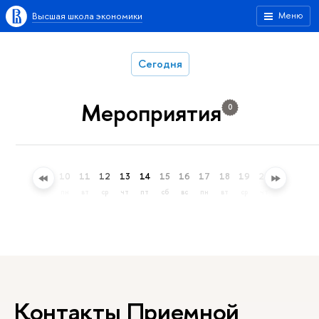
Высшая школа экономики
Меню
Сегодня
Мероприятия
0
7
8
9
10
11
12
13
14
15
16
17
18
19
20
21
22
пт
сб
вс
пн
вт
ср
чт
пт
сб
вс
пн
вт
ср
чт
пт
сб
Контакты Приемной