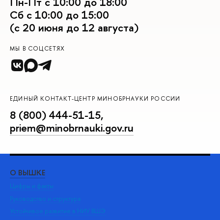
Пн-Пт с 10:00 до 18:00
Сб с 10:00 до 15:00
(с 20 июня до 12 августа)
МЫ В СОЦСЕТЯХ
ЕДИНЫЙ КОНТАКТ-ЦЕНТР МИНОБРНАУКИ РОССИИ
8 (800) 444-51-15
,
priem@minobrnauki.gov.ru
О ВЫШКЕ
ОБ
Цифры и факты
Ли
Руководство и структура
Дов
Устойчивое развитие в НИУ ВШЭ
Ол