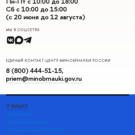
Пн-Пт с 10:00 до 18:00
Сб с 10:00 до 15:00
(с 20 июня до 12 августа)
МЫ В СОЦСЕТЯХ
ЕДИНЫЙ КОНТАКТ-ЦЕНТР МИНОБРНАУКИ РОССИИ
8 (800) 444-51-15
,
priem@minobrnauki.gov.ru
О ВЫШКЕ
ОБ
Цифры и факты
Ли
Руководство и структура
Дов
Устойчивое развитие в НИУ ВШЭ
Ол