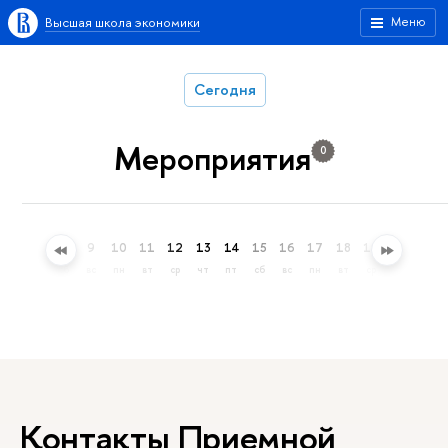
Высшая школа экономики
Меню
Сегодня
Мероприятия
0
6
7
8
9
10
11
12
13
14
15
16
17
18
19
20
21
чт
пт
сб
вс
пн
вт
ср
чт
пт
сб
вс
пн
вт
ср
чт
пт
Контакты Приемной